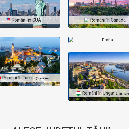
Români în Austria
Români în SUA
Români în Canada
Români în Turcia
Români în Cehă
(în curând)
(în curân
Români în Ungaria
(în cur