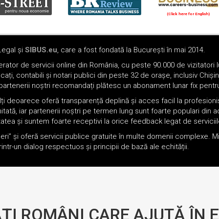
(Click here for English)
Oferim consultanță online gratuită și acces non-stop la specialiștii noștri. Solicitați gratuit 3 oferte și comparați prețul și serviciile înainte de a vă decide.
Legal și
SIBUS.eu
, care a fost fondată la București în mai 2014.
ator de servicii online din România, cu peste 90.000 de vizitatori lu
cați, contabili și notari publici din peste 32 de orașe, inclusiv Chi
artenerii noștri recomandați plătesc un abonament lunar fix pentru a
ți deoarece oferă transparență deplină și acces facil la profesioniș
imitată, iar partenerii noștri pe termen lung sunt foarte populari d
itatea și suntem foarte receptivi la orice feedback legat de serviciile
eri” și oferă servicii publice gratuite în multe domenii complexe. 
intr-un dialog respectuos și principii de bază ale echității.
ȚI ROMÂNI CARE AJUTĂ ÎN 