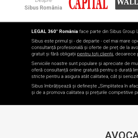
Sibus România
LEGAL 360° România
face parte din Sibus Group 
Sibus este primul și - de departe - cel mai mare oper
consultanță profesională și oferte de preț de la avo
gratuit și fără obligații
pentru toți clienții
, deoarece p
Serviciile noastre sunt populare și apreciate de mul
oferă consultanță online gratuită pentru o durată l
stricte pentru a asigura atât calitatea, cât și serioz
Sibus îmbrățișează și definește „Simplitatea în afac
și de a promova calitatea și prețurile competitive pr
AVOCA