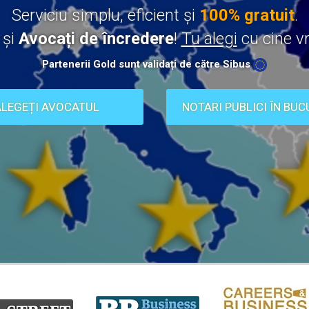
Serviciu simplu, eficient și
100% gratuit
.
 și
Avocați de încredere
!
Tu alegi
cu cine vr
Partenerii Gold sunt validați de către Sibus
ALEGEȚI AVOCATUL
NOTARI PUBLICI ÎN BUC