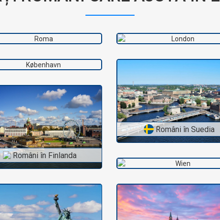
Români în Italia
Români în Marea Brita
Români în Danemarca
Români în Suedia
Români în Finlanda