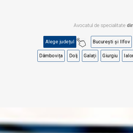
Avocatul de specialitate
di
Alege județul
București și Ilfov
Dâmbovița
Dolj
Galați
Giurgiu
Ialo