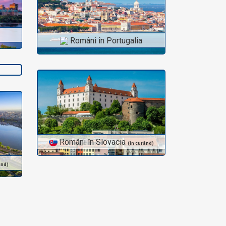
Români în Elveția
Români în Portugalia
d)
Români în Slovacia
(în curând)
ând)