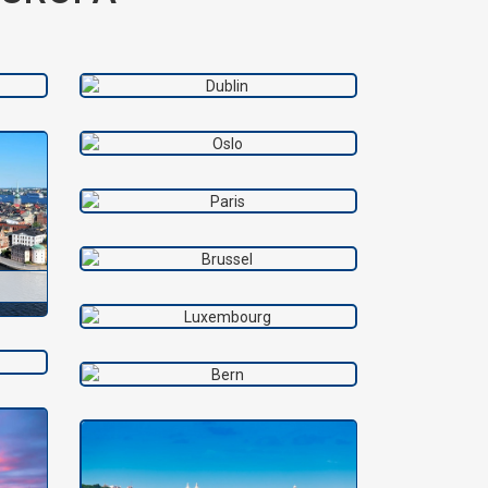
nie
Români în Irlanda
Români în Norvegia
Români în Franța
Români în Belgia
Români în Luxemburg