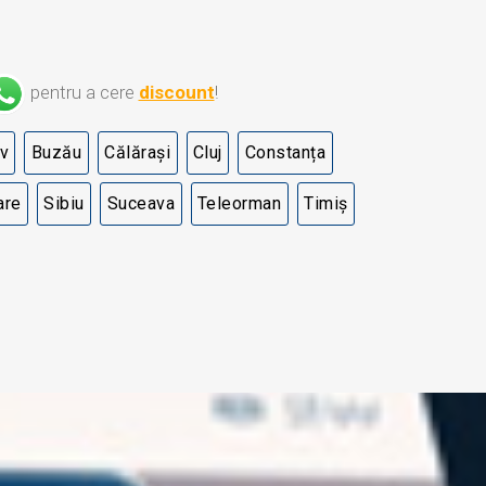
pentru a cere
discount
!
v
Buzău
Călărași
Cluj
Constanța
are
Sibiu
Suceava
Teleorman
Timiș