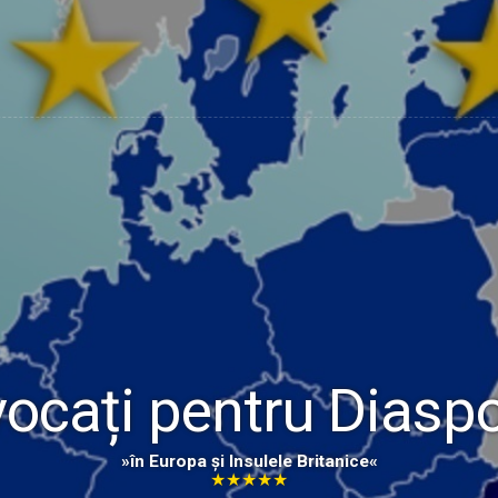
ocați pentru Diasp
»în Europa și Insulele Britanice«
★★★★★