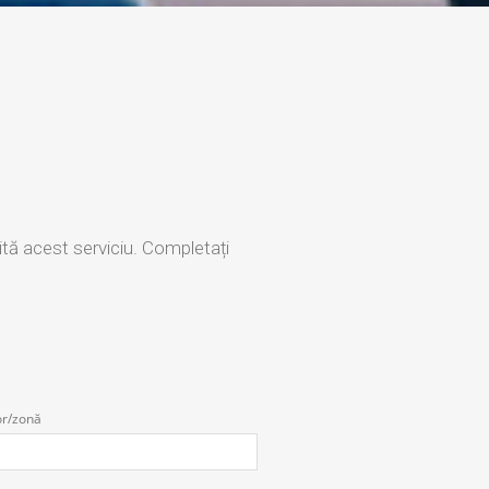
ită acest serviciu. Completați
or/zonă