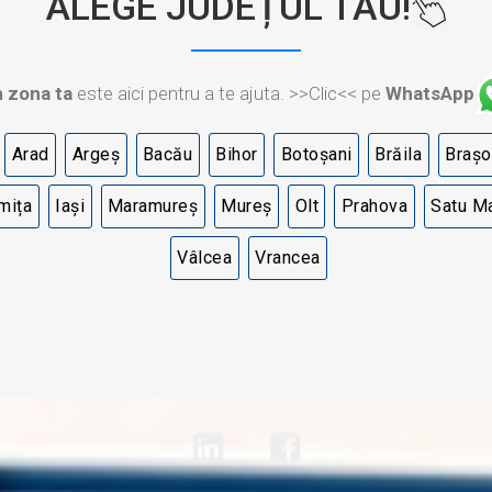
ALEGE JUDEȚUL TĂU!
n zona ta
este aici pentru a te ajuta. >>Clic<< pe
WhatsApp
Arad
Argeș
Bacău
Bihor
Botoșani
Brăila
Brașo
mița
Iași
Maramureș
Mureș
Olt
Prahova
Satu M
Vâlcea
Vrancea